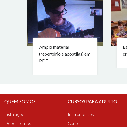
Amplo material
Es
(repertório e apostilas) em
cr
PDF
QUEM SOMOS
CURSOS PARA ADULTO
Instalações
Instrumentos
Depoimentos
Canto