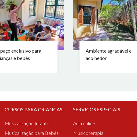
paço exclusivo para
Ambiente agradável e
ianças e bebês
acolhedor
CURSOS PARA CRIANÇAS
SERVIÇOS ESPECIAIS
Musicalização Infantil
Aula online
Musicalização para Bebês
Musicoterapia