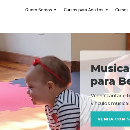
Quem Somos
Cursos para Adultos
Cursos 
M
u
s
i
c
a
p
a
r
a
B
Venha cantar e 
vínculos musicais
VENHA COM S