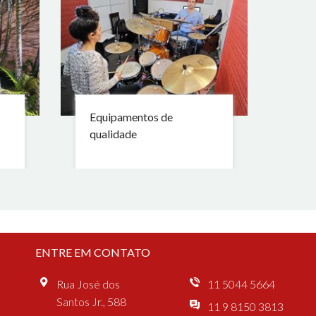
Equipamentos de
qualidade
ENTRE EM CONTATO
Rua José dos
11 5044 5664
Santos Jr., 588
11 9 8150 3813