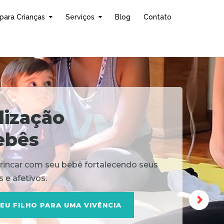
para Crianças
Serviços
Blog
Contato
l
i
z
a
ç
ã
o
e
b
ê
s
brincar com seu bebê fortalecendo seus
 e afetivos.
EU FILHO PARA UMA VIVÊNCIA