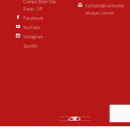
Campo Belo São
contato@cantodob
Paulo · SP
atuque.com.br
Facebook
YouTube
Instagram
Spotify