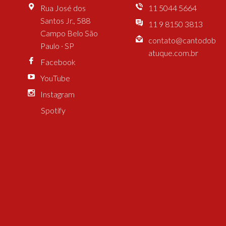
Rua José dos
11 5044 5664
Santos Jr., 588
11 9 8150 3813
Campo Belo São
contato@cantodob
Paulo · SP
atuque.com.br
Facebook
YouTube
Instagram
Spotify