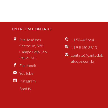
ENTRE EM CONTATO
Rua José dos
11 5044 5664
Santos Jr., 588
11 9 8150 3813
Campo Belo São
contato@cantodob
Paulo · SP
atuque.com.br
Facebook
YouTube
Instagram
Spotify