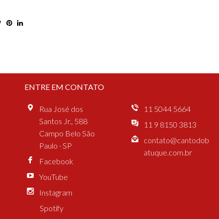
ENTRE EM CONTATO
Rua José dos
11 5044 5664
Santos Jr., 588
11 9 8150 3813
Campo Belo São
contato@cantodob
Paulo · SP
atuque.com.br
Facebook
YouTube
Instagram
Spotify