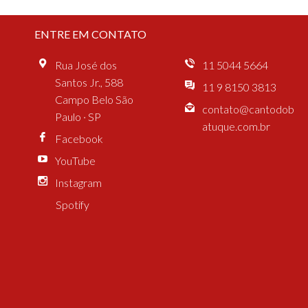
ENTRE EM CONTATO
Rua José dos
11 5044 5664
Santos Jr., 588
11 9 8150 3813
Campo Belo São
contato@cantodob
Paulo · SP
atuque.com.br
Facebook
YouTube
Instagram
Spotify