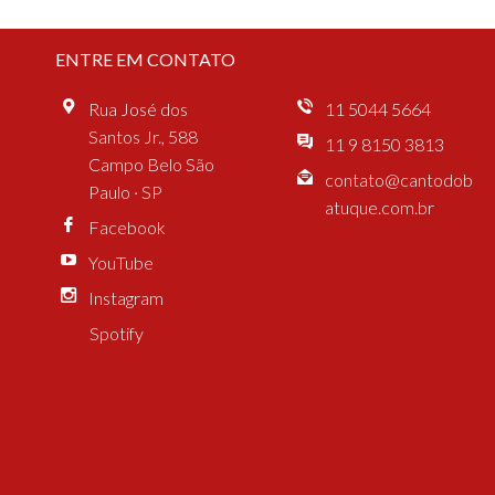
ENTRE EM CONTATO
Rua José dos
11 5044 5664
Santos Jr., 588
11 9 8150 3813
Campo Belo São
contato@cantodob
Paulo · SP
atuque.com.br
Facebook
YouTube
Instagram
Spotify