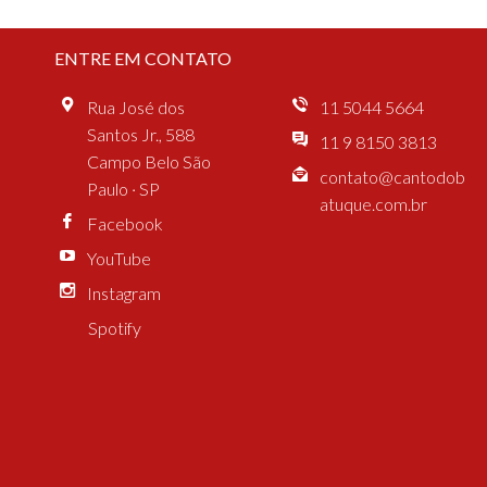
ENTRE EM CONTATO
Rua José dos
11 5044 5664
Santos Jr., 588
11 9 8150 3813
Campo Belo São
contato@cantodob
Paulo · SP
atuque.com.br
Facebook
YouTube
Instagram
Spotify