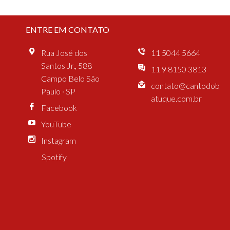
ENTRE EM CONTATO
Rua José dos
11 5044 5664
Santos Jr., 588
11 9 8150 3813
Campo Belo São
contato@cantodob
Paulo · SP
atuque.com.br
Facebook
YouTube
Instagram
Spotify